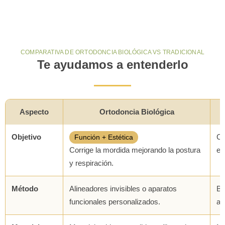
COMPARATIVA DE ORTODONCIA BIOLÓGICA VS TRADICIONAL
Te ayudamos a entenderlo
Aspecto
Ortodoncia Biológica
Objetivo
Ce
Función + Estética
Corrige la mordida mejorando la postura
en
y respiración.
Método
Alineadores invisibles o aparatos
Br
funcionales personalizados.
aj