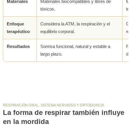
Materiales
Materiales biocompatibles y libres de
Me
tóxicos.
tr
Enfoque
Considera la ATM, la respiración y el
Co
terapéutico
equilibrio corporal.
ma
Resultados
Sonrisa funcional, natural y estable a
Re
largo plazo.
de
RESPIRACIÓN ORAL, SISTEMA NERVIOSO Y ORTODONCIA
La forma de respirar también influye
en la mordida