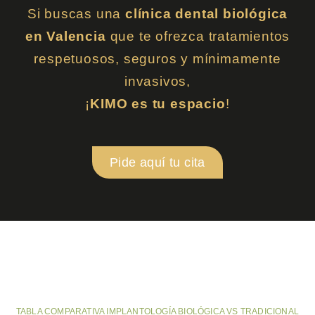
Si buscas una
clínica dental biológica
en Valencia
que te ofrezca tratamientos
respetuosos, seguros y mínimamente
invasivos,
¡
KIMO es tu espacio
!
Pide aquí tu cita
TABLA COMPARATIVA IMPLANTOLOGÍA BIOLÓGICA VS TRADICIONAL