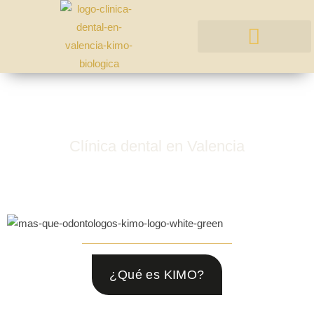
ODONTOLOGÍA BIOLÓGICA
Clínica dental en Valencia
Pioneros en
Odontología Biológica
¿Qué es KIMO?